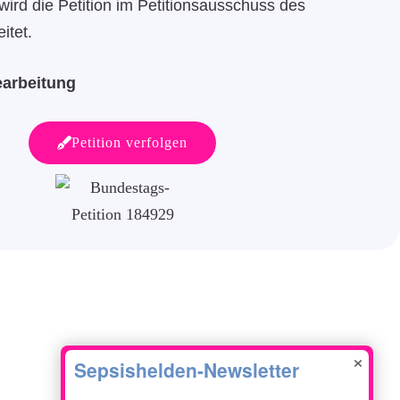
 wird die Petition im Petitionsausschuss des
itet.
earbeitung
Petition verfolgen
×
KONTAKTIERE UNS