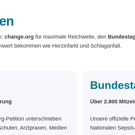
nen
n:
change.org
für maximale Reichweite, den
Bundesta
lenwert bekommen wie Herzinfarkt und Schlaganfall.
Bundesta
ärung
Über 2.800 Mitz
-Petition unterschrieben
Unsere offizielle P
Schulen, Arztpraxen, Medien
Nationalen Sepsis-